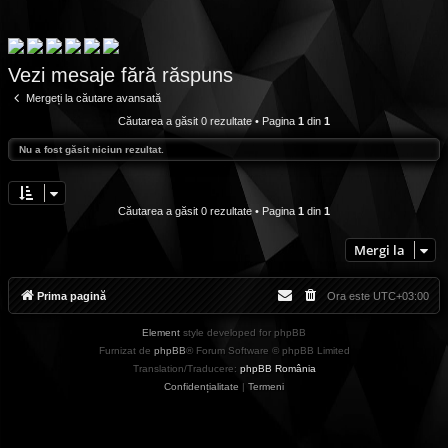
Vezi mesaje fără răspuns
Mergeți la căutare avansată
Căutarea a găsit 0 rezultate • Pagina
1
din
1
Nu a fost găsit niciun rezultat.
Căutarea a găsit 0 rezultate • Pagina
1
din
1
Mergi la
Prima pagină
Ora este
UTC+03:00
Element
style developed for phpBB
Furnizat de
phpBB
® Forum Software © phpBB Limited
Translation/Traducere:
phpBB România
Confidențialitate
|
Termeni