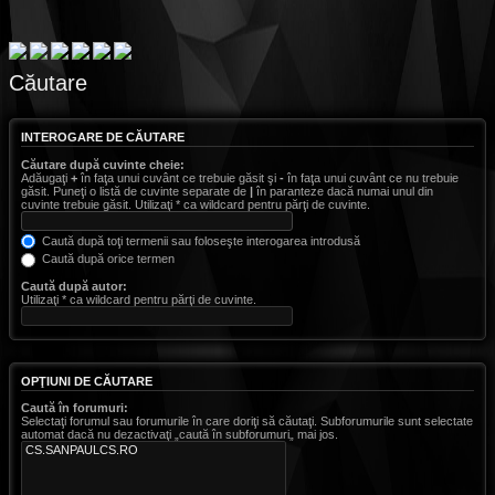
Căutare
INTEROGARE DE CĂUTARE
Căutare după cuvinte cheie:
Adăugaţi
+
în faţa unui cuvânt ce trebuie găsit şi
-
în faţa unui cuvânt ce nu trebuie
găsit. Puneţi o listă de cuvinte separate de
|
în paranteze dacă numai unul din
cuvinte trebuie găsit. Utilizaţi * ca wildcard pentru părţi de cuvinte.
Caută după toţi termenii sau foloseşte interogarea introdusă
Caută după orice termen
Caută după autor:
Utilizaţi * ca wildcard pentru părţi de cuvinte.
OPŢIUNI DE CĂUTARE
Caută în forumuri:
Selectaţi forumul sau forumurile în care doriţi să căutaţi. Subforumurile sunt selectate
automat dacă nu dezactivaţi „caută în subforumuri„ mai jos.