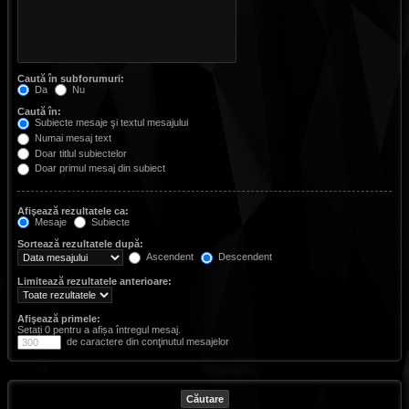
Caută în subforumuri:
Da
Nu
Caută în:
Subiecte mesaje şi textul mesajului
Numai mesaj text
Doar titlul subiectelor
Doar primul mesaj din subiect
Afişează rezultatele ca:
Mesaje
Subiecte
Sortează rezultatele după:
Ascendent
Descendent
Limitează rezultatele anterioare:
Afişează primele:
Setați 0 pentru a afișa întregul mesaj.
de caractere din conţinutul mesajelor