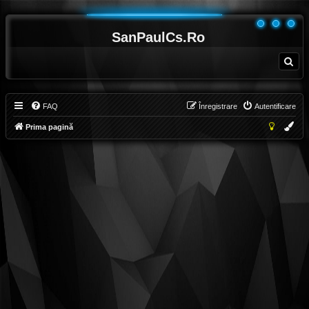
SanPaulCs.Ro
C
ă
u
t
a
r
e
FAQ
Înregistrare
Autentificare
Prima pagină