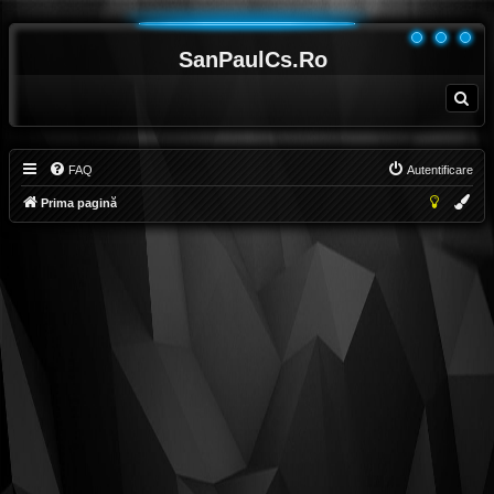
SanPaulCs.Ro
C
ă
u
t
a
r
e
FAQ
Autentificare
Prima pagină