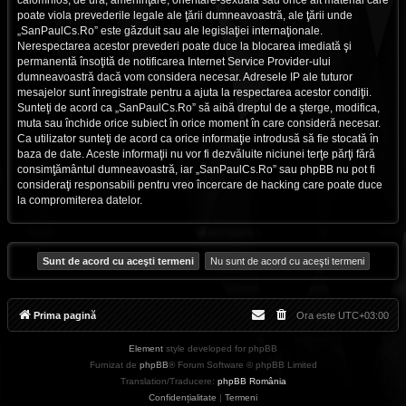
calomnios, de ură, ameninţare, orientare-sexuală sau orice alt material care
poate viola prevederile legale ale ţării dumneavoastră, ale ţării unde
„SanPaulCs.Ro” este găzduit sau ale legislaţiei internaţionale.
Nerespectarea acestor prevederi poate duce la blocarea imediată şi
permanentă însoţită de notificarea Internet Service Provider-ului
dumneavoastră dacă vom considera necesar. Adresele IP ale tuturor
mesajelor sunt înregistrate pentru a ajuta la respectarea acestor condiţii.
Sunteţi de acord ca „SanPaulCs.Ro” să aibă dreptul de a şterge, modifica,
muta sau închide orice subiect în orice moment în care consideră necesar.
Ca utilizator sunteţi de acord ca orice informaţie introdusă să fie stocată în
baza de date. Aceste informaţii nu vor fi dezvăluite niciunei terţe părţi fără
consimţământul dumneavoastră, iar „SanPaulCs.Ro” sau phpBB nu pot fi
consideraţi responsabili pentru vreo încercare de hacking care poate duce
la compromiterea datelor.
Prima pagină
Ora este
UTC+03:00
Element
style developed for phpBB
Furnizat de
phpBB
® Forum Software © phpBB Limited
Translation/Traducere:
phpBB România
Confidențialitate
|
Termeni