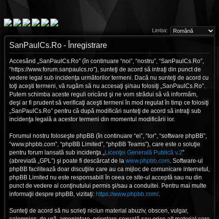
Limba:
SanPaulCs.Ro - Înregistrare
Accesând „SanPaulCs.Ro” (în continuare “noi”, “nostru”, “SanPaulCs.Ro”,
“https://www.forum.sanpaulcs.ro”), sunteţi de acord să intraţi din punct de
vedere legal sub incidenţa următorilor termeni. Dacă nu sunteţi de acord cu
toţi aceşti termeni, vă rugăm să nu accesaţi şi/sau folosiţi „SanPaulCs.Ro”.
Putem schimba aceste reguli oricând şi ne vom strădui să vă informăm,
deşi ar fi prudent să verificaţi aceşti termeni în mod regulat în timp ce folosiţi
„SanPaulCs.Ro” pentru că după modificări sunteţi de acord să intraţi sub
incidenţa legală a acestor termeni din momentul modificării lor.
Forumul nostru foloseşte phpBB (în continuare “ei”, “lor”, “software phpBB”,
“www.phpbb.com”, “phpBB Limited”, “phpBB Teams”), care este o soluţie
pentru forum lansată sub incidenţa „
Licenţei Generală Publică v.2
”
(abreviată „GPL”) şi poate fi descărcat de la
www.phpbb.com
. Software-ul
phpBB facilitează doar discuţiile care au ca mijloc de comunicare internetul,
phpBB Limited nu este responsabill în ceea ce site-ul acceptă sau nu din
punct de vedere al conţinutului permis şi/sau a conduitei. Pentru mai multe
informaţii despre phpBB, vizitaţi:
https://www.phpbb.com/
.
Sunteţi de acord să nu scrieţi niciun material abuziv, obscen, vulgar,